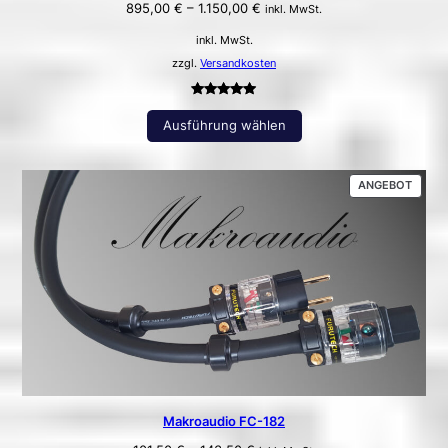
895,00
€
–
1.150,00
€
inkl. MwSt.
inkl. MwSt.
zzgl.
Versandkosten
Bewertet
4
Ausführung wählen
mit
5.00
von 5,
basierend
PROD
ANGEBOT
auf
IM
Kundenbewertungen
ANGE
Makroaudio FC-182