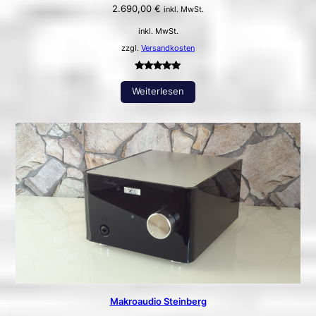
2.690,00
€
inkl. MwSt.
inkl. MwSt.
zzgl.
Versandkosten
Bewertet
3
Weiterlesen
mit
5.00
von 5,
basierend
auf
Kundenbewertungen
Makroaudio Steinberg