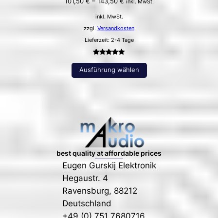
101,50
€
–
143,50
€
inkl. MwSt.
inkl. MwSt.
zzgl.
Versandkosten
Lieferzeit: 2-4 Tage
Bewertet
2
Ausführung wählen
mit
5.00
von 5,
basierend
auf
Kundenbewertungen
best quality at affordable prices
Eugen Gurskij Elektronik
Hegaustr. 4
Ravensburg
,
88212
Deutschland
+49 (0) 751 7680716