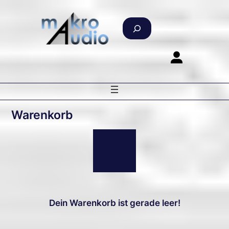
Zum
Inhalt
S
springen
u
c
h
e
n
Warenkorb
Dein Warenkorb ist gerade leer!