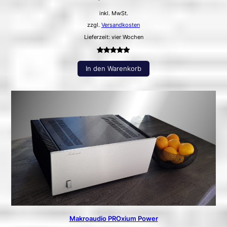
inkl. MwSt.
zzgl.
Versandkosten
Lieferzeit: vier Wochen
Bewertet
4
In den Warenkorb
mit
5.00
von 5,
basierend
auf
Kundenbewertungen
Makroaudio PROxium Power