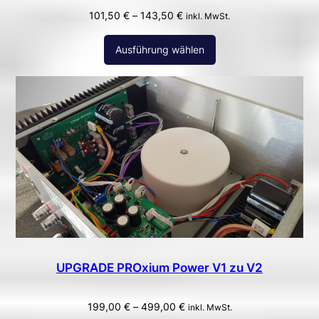
101,50
€
–
143,50
€
inkl. MwSt.
Ausführung wählen
UPGRADE PROxium Power V1 zu V2
199,00
€
–
499,00
€
inkl. MwSt.