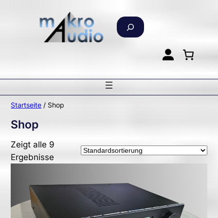
Zum
Inhalt
S
springen
u
c
h
e
n
Startseite
/ Shop
Shop
Zeigt alle 9
Ergebnisse