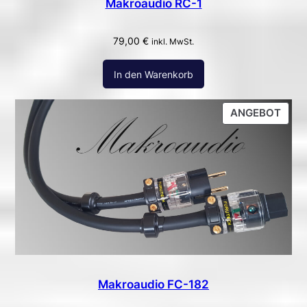
Makroaudio RC-1
79,00
€
inkl. MwSt.
In den Warenkorb
PRO
ANGEBOT
ON
SALE
Makroaudio FC-182