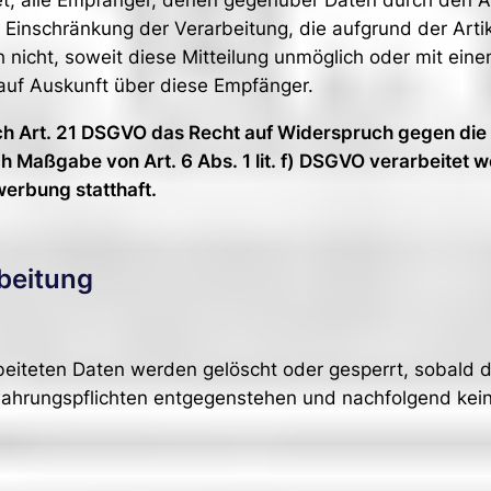
htet, alle Empfänger, denen gegenüber Daten durch den 
Einschränkung der Verarbeitung, die aufgrund der Artike
ch nicht, soweit diese Mitteilung unmöglich oder mit e
auf Auskunft über diese Empfänger.
ch Art. 21 DSGVO das Recht auf Widerspruch gegen die 
h Maßgabe von Art. 6 Abs. 1 lit. f) DSGVO verarbeitet
erbung statthaft.
rbeitung
rbeiteten Daten werden gelöscht oder gesperrt, sobald 
wahrungspflichten entgegenstehen und nachfolgend kei