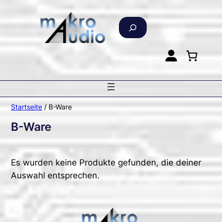
Zum
Inhalt
S
springen
u
c
h
e
n
Startseite
/ B-Ware
B-Ware
Es wurden keine Produkte gefunden, die deiner
Auswahl entsprechen.