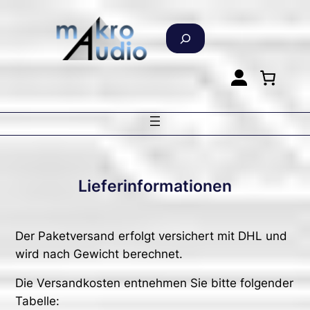
Zum
Inhalt
S
springen
u
c
h
e
n
Lieferinformationen
Der Paketversand erfolgt versichert mit DHL und
wird nach Gewicht berechnet.
Die Versandkosten entnehmen Sie bitte folgender
Tabelle: