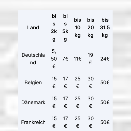
bi
bi
bis
bis
bis
s
s
Land
10
20
31.5
2k
5k
kg
kg
kg
g
g
5,
Deutschla
19
50
7€
11€
24€
nd
€
€
15
17
25
30
Belgien
50€
€
€
€
€
15
17
25
30
Dänemark
50€
€
€
€
€
15
17
25
30
Frankreich
50€
€
€
€
€