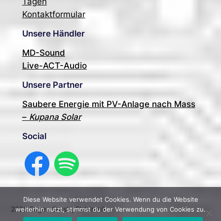
Tagen
Kontaktformular
Unsere Händler
MD-Sound
Live-ACT-Audio
Unsere Partner
Saubere Energie mit PV-Anlage nach Mass
–
Kupana Solar
Social
Facebook
Spotify
Diese Website verwendet Cookies. Wenn du die Website
2026 Eugen Gurskij Elektronik
weiterhin nutzt, stimmst du der Verwendung von Cookies zu.