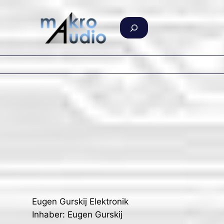
Zum
Inhalt
S
springen
u
c
h
e
n
Eugen Gurskij Elektronik
Inhaber: Eugen Gurskij